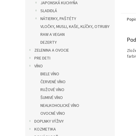
JAPONSKÁ KUCHYŇA
SLADIDLÁ
NÁTIERKY, PAŠTÉTY
Popi
VLOČKY, MUSLI, KAŠE, KLÍČKY, OTRUBY
RAW A VEGAN
Pod
DEZERTY
ZELENINA A OVOCIE
Zlož
farbi
PRE DETI
VÍNO
BIELE VÍNO
ČERVENÉ VÍNO
RUŽOVÉ VÍNO
ŠUMIVÉ VÍNO
NEALKOHOLICKÉ VÍNO
OVOCNÉ VÍNO
DOPLNKY VÝŽIVY
KOZMETIKA