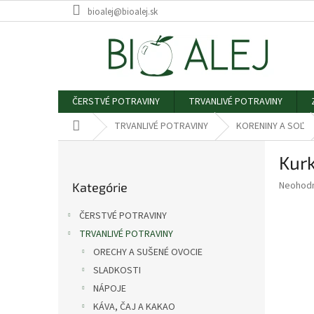
Prejsť
bioalej@bioalej.sk
na
obsah
ČERSTVÉ POTRAVINY
TRVANLIVÉ POTRAVINY
Domov
TRVANLIVÉ POTRAVINY
KORENINY A SOĽ
B
Kur
o
Preskočiť
č
Priemer
Neohod
Kategórie
kategórie
n
hodnote
ý
produkt
ČERSTVÉ POTRAVINY
p
je
TRVANLIVÉ POTRAVINY
0,0
a
z
ORECHY A SUŠENÉ OVOCIE
n
5
e
SLADKOSTI
hviezdič
l
NÁPOJE
KÁVA, ČAJ A KAKAO