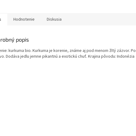
s
Hodnotenie
Diskusia
robný popis
enie: kurkuma bio. Kurkuma je korenie, známe aj pod menom žltý zázvor. Poch
vo. Dodáva jedlu jemne pikantnú a exotickú chuť. Krajina pôvodu: Indonézia