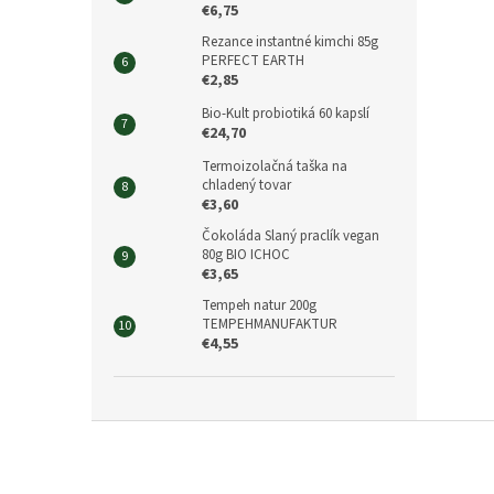
€6,75
Rezance instantné kimchi 85g
PERFECT EARTH
€2,85
Bio-Kult probiotiká 60 kapslí
€24,70
Termoizolačná taška na
chladený tovar
€3,60
Čokoláda Slaný praclík vegan
80g BIO ICHOC
€3,65
Tempeh natur 200g
TEMPEHMANUFAKTUR
€4,55
Z
á
p