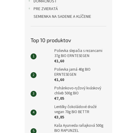
DOMÁCNOSŤ
PRE ZVIERATÁ
SEMIENKA NA SADENIE A KLÍČENIE
Top 10 produktov
Polievka slepačia s rezancami
37g BIO ERNTESEGEN
€1,60
Polievka jarná 40g BIO
ERNTESEGEN
€1,60
Pohánkovo-ryžový kváskový
chlieb 500g BIO
€7,05
Lentilky čokoládové dražé
vegan 70g BIO BETTR
€3,85
Kaša Ayurveda raňajková 500g
BIO RAPUNZEL