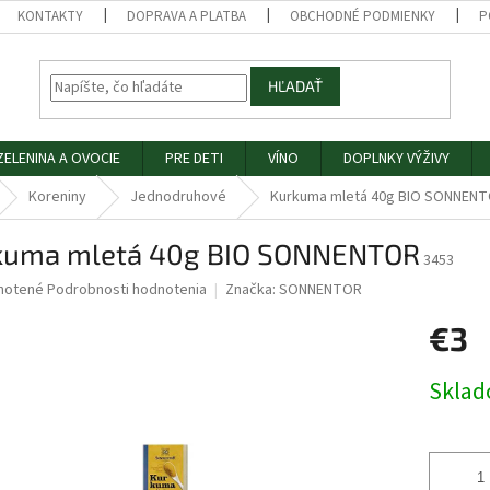
KONTAKTY
DOPRAVA A PLATBA
OBCHODNÉ PODMIENKY
P
HĽADAŤ
ZELENINA A OVOCIE
PRE DETI
VÍNO
DOPLNKY VÝŽIVY
Koreniny
Jednodruhové
Kurkuma mletá 40g BIO SONNEN
kuma mletá 40g BIO SONNENTOR
3453
né
notené
Podrobnosti hodnotenia
Značka:
SONNENTOR
nie
€3
u
Jednotk
Skla
cena:
iek.