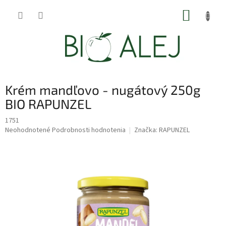
Prejsť
NÁKUP
na
obsah
KOŠÍK
Krém mandľovo - nugátový 250g
BIO RAPUNZEL
1751
Priemerné
Neohodnotené
Podrobnosti hodnotenia
Značka:
RAPUNZEL
hodnotenie
produktu
je
0,0
z
5
hviezdičiek.