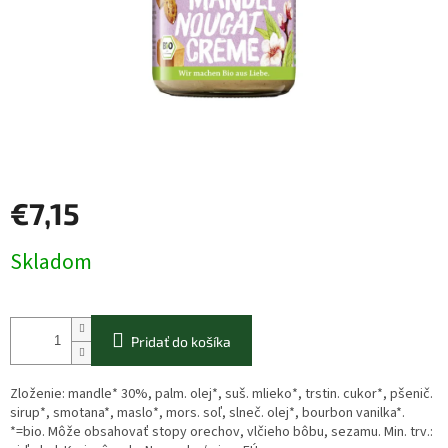
€7,15
Jednotková
Skladom
cena:
Pridať do košíka
Zloženie: mandle* 30%, palm. olej*, suš. mlieko*, trstin. cukor*, pšenič.
sirup*, smotana*, maslo*, mors. soľ, slneč. olej*, bourbon vanilka*.
*=bio. Môže obsahovať stopy orechov, vlčieho bôbu, sezamu. Min. trv.: