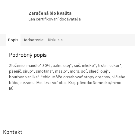
Zaručená bio kvalita
Len certifikovaní dodávatelia
Popis
Hodnotenie
Diskusia
Podrobný popis
Zloženie: mandle* 30%, palm. olej*, suš. mlieko*, trstin. cukor*,
pšenič. sirup*, smotana*, maslo*, mors. soľ, slneč. olej*,
bourbon vanilka*. *=bio. Môže obsahovať stopy orechov, vlčieho
bôbu, sezamu. Min. trv.: viď obal. Kraj. pôvodu: Nemecko/mimo
EÚ
Z
á
p
ä
Kontakt