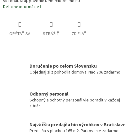
viď obal. Kraj. pôvodu: Nemecko/mimo EÚ
Detailné informácie
OPÝTAŤ SA
STRÁŽIŤ
ZDIEĽAŤ
Doručenie po celom Slovensku
Objednaj si z pohodlia domova. Nad 70€ zadarmo
Odborný personál
Schopný a ochotný personál vie poradiť v každej
situácii
Najväčšia predajňa bio výrobkov v Bratislave
Predajňa s plochou 165 m2. Parkovanie zadarmo