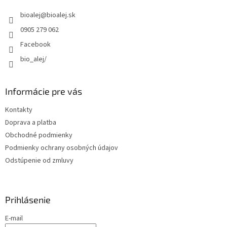
t
bioalej
@
bioalej.sk
i
e
0905 279 062
Facebook
bio_alej/
Informácie pre vás
Kontakty
Doprava a platba
Obchodné podmienky
Podmienky ochrany osobných údajov
Odstúpenie od zmluvy
Prihlásenie
E-mail