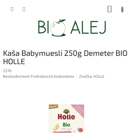
Prejsť
NÁKUP
na
obsah
KOŠÍK
Kaša Babymuesli 250g Demeter BIO
HOLLE
2376
Priemerné
Neohodnotené
Podrobnosti hodnotenia
Značka:
HOLLE
hodnotenie
produktu
je
0,0
z
5
hviezdičiek.