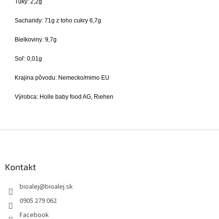
Tuky: 2,2g
Sacharidy: 71g z toho cukry 6,7g
Bielkoviny: 9,7g
Soľ: 0,01g
Krajina pôvodu: Nemecko/mimo EU
Výrobca: Holle baby food AG, Riehen
Z
á
p
ä
Kontakt
t
bioalej
@
bioalej.sk
i
e
0905 279 062
Facebook