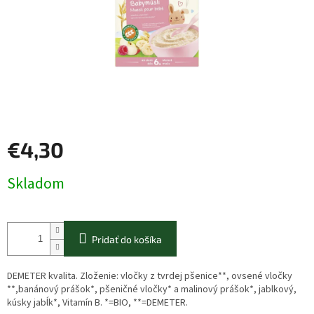
€4,30
Jednotková
Skladom
cena:
Pridať do košíka
DEMETER kvalita. Zloženie: vločky z tvrdej pšenice**, ovsené vločky
**,banánový prášok*, pšeničné vločky* a malinový prášok*, jablkový,
kúsky jabĺk*, Vitamín B. *=BIO, **=DEMETER.