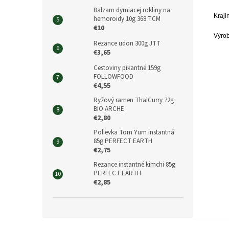
Balzam dymiacej rokliny na
Kraj
hemoroidy 10g 368 TCM
€10
Výro
Rezance udon 300g JTT
€3,65
Cestoviny pikantné 159g
FOLLOWFOOD
€4,55
Ryžový ramen ThaiCurry 72g
BIO ARCHE
€2,80
Polievka Tom Yum instantná
85g PERFECT EARTH
€2,75
Rezance instantné kimchi 85g
PERFECT EARTH
€2,85
Z