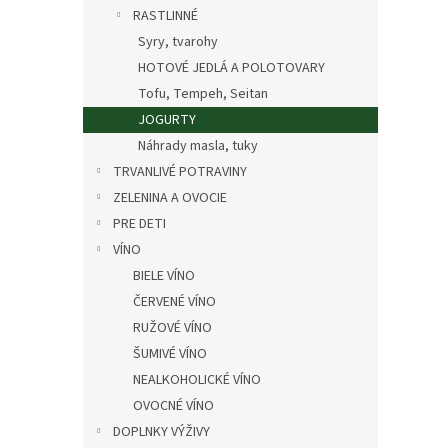
RASTLINNÉ
Syry, tvarohy
HOTOVÉ JEDLÁ A POLOTOVARY
Tofu, Tempeh, Seitan
JOGURTY
Náhrady masla, tuky
TRVANLIVÉ POTRAVINY
ZELENINA A OVOCIE
PRE DETI
VÍNO
BIELE VÍNO
ČERVENÉ VÍNO
RUŽOVÉ VÍNO
ŠUMIVÉ VÍNO
NEALKOHOLICKÉ VÍNO
OVOCNÉ VÍNO
DOPLNKY VÝŽIVY