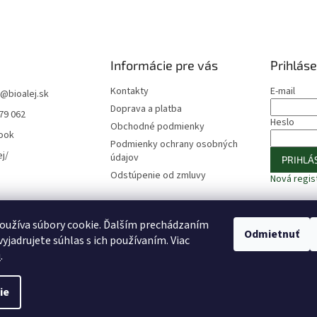
Informácie pre vás
Prihláse
Kontakty
E-mail
@
bioalej.sk
Doprava a platba
79 062
Heslo
Obchodné podmienky
ook
Podmienky ochrany osobných
ej/
údajov
PRIHLÁS
Odstúpenie od zmluvy
Nová regis
oužíva súbory cookie. Ďalším prechádzaním
⚠️ UPOZORNENIE – Fazuľa biela
🎁 ODOBERAJTE NOVINKY −10 %
Odmietnuť
yjadrujete súhlas s ich používaním. Viac
u
.
ie