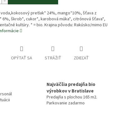
: voda,kokosový pretlak* 24%, mango*10%, šťava z
 6%, škrob*, cukor*, karobová múka*, citrónová šťava*,
entačné kultúry. * = bio. Krajina pôvodu: Rakúsko/mimo EU
informácie
OPÝTAŤ SA
STRÁŽIŤ
ZDIEĽAŤ
Najväčšia predajňa bio
výrobkov v Bratislave
rsonál
Predajňa s plochou 165 m2.
tuácii
Parkovanie zadarmo