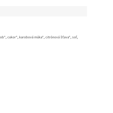
b*, cukor*, karobová múka*, citrónová šťava*, soľ,