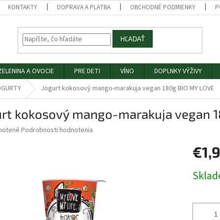
KONTAKTY
DOPRAVA A PLATBA
OBCHODNÉ PODMIENKY
P
HĽADAŤ
ZELENINA A OVOCIE
PRE DETI
VÍNO
DOPLNKY VÝŽIVY
OGURTY
Jogurt kokosový mango-marakuja vegan 180g BIO MY LOVE
urt kokosový mango-marakuja vegan 
né
notené
Podrobnosti hodnotenia
nie
€1,
u
Jednotk
Skla
cena:
iek.