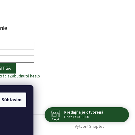
nie
IŤ SA
trácia
Zabudnuté heslo
Súhlasím
Predajňa je otvorená
Dnes 8:30-19:00
Skryť
Navštívte nás osobne
Vytvoril Shoptet