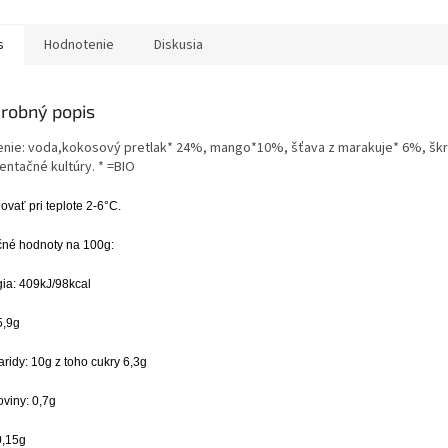
s
Hodnotenie
Diskusia
robný popis
enie: voda,kokosový pretlak* 24%, mango*10%, šťava z marakuje* 6%, škro
entačné kultúry. * =BIO
ovať pri teplote 2-6°C.
čné hodnoty na 100g:
ia: 409kJ/98kcal
5,9g
ridy: 10g z toho cukry 6,3g
oviny: 0,7g
0,15g