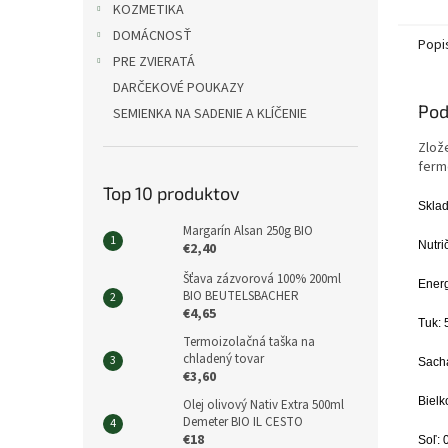
KOZMETIKA
DOMÁCNOSŤ
Popi
PRE ZVIERATÁ
DARČEKOVÉ POUKAZY
Pod
SEMIENKA NA SADENIE A KLÍČENIE
Zlož
ferm
Top 10 produktov
Sklad
Margarín Alsan 250g BIO
Nutri
€2,40
Šťava zázvorová 100% 200ml
Energ
BIO BEUTELSBACHER
€4,65
Tuk: 
Termoizolačná taška na
chladený tovar
Sacha
€3,60
Bielk
Olej olivový Nativ Extra 500ml
Demeter BIO IL CESTO
€18
Soľ: 