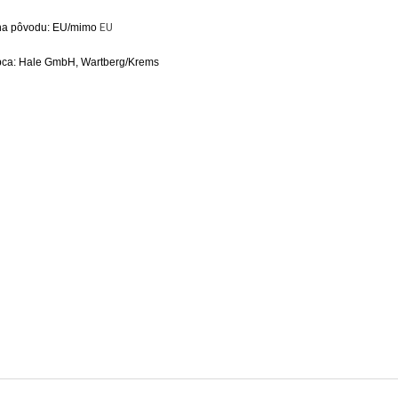
EU
ina pôvodu: EU/mimo
bca:
Hale GmbH, Wartberg/Krems