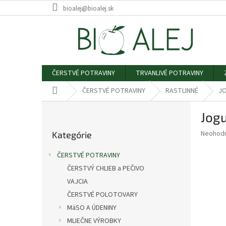
Prejsť
bioalej@bioalej.sk
na
obsah
ČERSTVÉ POTRAVINY
TRVANLIVÉ POTRAVINY
Domov
ČERSTVÉ POTRAVINY
RASTLINNÉ
J
B
Jog
o
Preskočiť
č
Priemer
Neohod
Kategórie
kategórie
n
hodnote
ý
produkt
ČERSTVÉ POTRAVINY
p
je
ČERSTVÝ CHLIEB a PEČIVO
0,0
a
z
VAJCIA
n
5
e
ČERSTVÉ POLOTOVARY
hviezdič
l
MäSO A ÚDENINY
MLIEČNE VÝROBKY