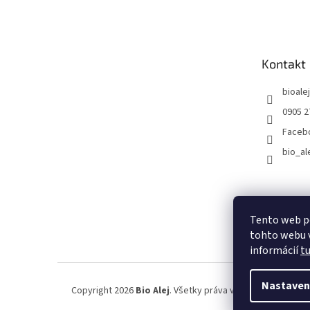
á
p
ä
t
Kontakt
i
e
bioalej
0905 2
Faceb
bio_al
Tento web p
tohto webu v
informácií
t
Nastaven
Copyright 2026
Bio Alej
. Všetky práva vyhradené.