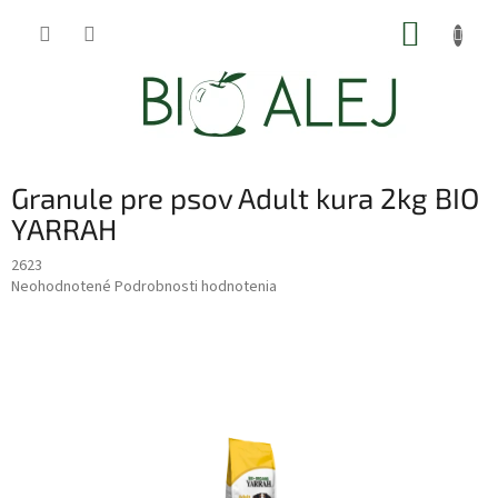
Prejsť
NÁKUP
na
obsah
KOŠÍK
Granule pre psov Adult kura 2kg BIO
YARRAH
2623
Priemerné
Neohodnotené
Podrobnosti hodnotenia
hodnotenie
produktu
je
0,0
z
5
hviezdičiek.