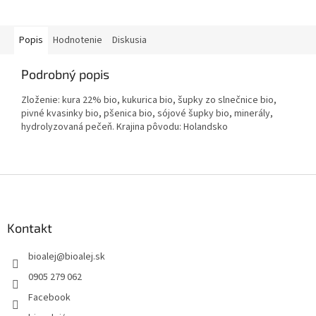
Popis
Hodnotenie
Diskusia
Podrobný popis
Zloženie: kura 22% bio, kukurica bio, šupky zo slnečnice bio,
pivné kvasinky bio, pšenica bio, sójové šupky bio, minerály,
hydrolyzovaná pečeň. Krajina pôvodu: Holandsko
Z
á
p
ä
Kontakt
t
bioalej
@
bioalej.sk
i
e
0905 279 062
Facebook