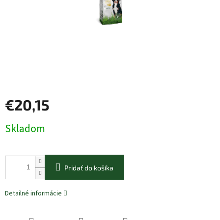
€20,15
Jednotková
Skladom
cena:
Pridať do košíka
Detailné informácie