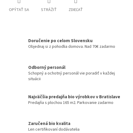
OPÝTAŤ SA
STRÁŽIŤ
ZDIEĽAŤ
Doručenie po celom Slovensku
Objednaj si z pohodlia domova. Nad 70€ zadarmo
Odborný personál
Schopný a ochotný personál vie poradiť v každej
situácii
Najväčšia predajňa bio výrobkov v Bratislave
Predajňa s plochou 165 m2. Parkovanie zadarmo
Zaručená bio kvalita
Len certifikovaní dodávatelia