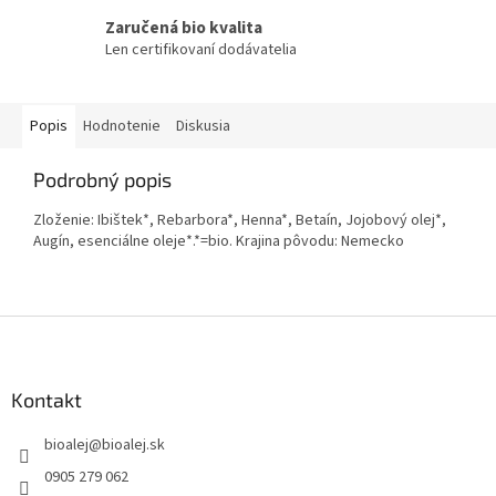
Zaručená bio kvalita
Len certifikovaní dodávatelia
Popis
Hodnotenie
Diskusia
Podrobný popis
Zloženie: Ibištek*, Rebarbora*, Henna*, Betaín, Jojobový olej*,
Augín, esenciálne oleje*.*=bio. Krajina pôvodu: Nemecko
Z
á
p
ä
Kontakt
t
bioalej
@
bioalej.sk
i
e
0905 279 062