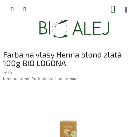
Prejsť
NÁKUP
na
obsah
KOŠÍK
Farba na vlasy Henna blond zlatá
100g BIO LOGONA
2669
Priemerné
Neohodnotené
Podrobnosti hodnotenia
hodnotenie
produktu
je
0,0
z
5
hviezdičiek.