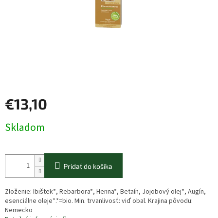
€13,10
Jednotková
Skladom
cena:
Pridať do košíka
Zloženie: Ibištek*, Rebarbora*, Henna*, Betaín, Jojobový olej*, Augín,
esenciálne oleje*.*=bio. Min. trvanlivosť: viď obal. Krajina pôvodu:
Nemecko