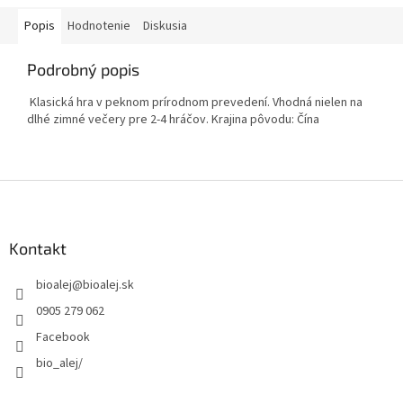
Popis
Hodnotenie
Diskusia
Podrobný popis
Klasická hra v peknom prírodnom prevedení. Vhodná nielen na
dlhé zimné večery pre 2-4 hráčov. Krajina pôvodu: Čína
Z
á
p
ä
Kontakt
t
bioalej
@
bioalej.sk
i
e
0905 279 062
Facebook
bio_alej/