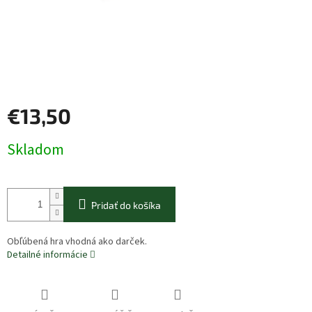
€13,50
Jednotková
Skladom
cena:
Pridať do košíka
Obľúbená hra vhodná ako darček.
Detailné informácie