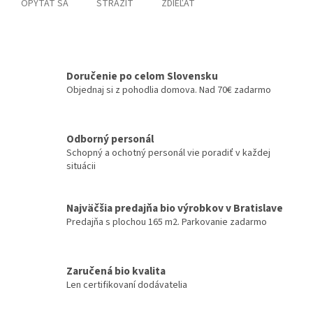
OPÝTAŤ SA
STRÁŽIŤ
ZDIEĽAŤ
Doručenie po celom Slovensku
Objednaj si z pohodlia domova. Nad 70€ zadarmo
Odborný personál
Schopný a ochotný personál vie poradiť v každej
situácii
Najväčšia predajňa bio výrobkov v Bratislave
Predajňa s plochou 165 m2. Parkovanie zadarmo
Zaručená bio kvalita
Len certifikovaní dodávatelia