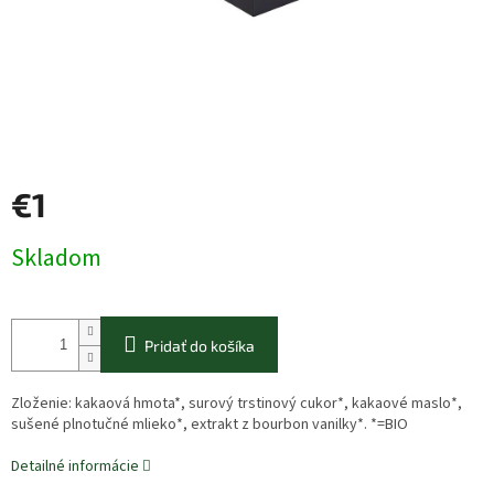
€1
Jednotková
Skladom
cena:
Pridať do košíka
Zloženie: kakaová hmota*, surový trstinový cukor*, kakaové maslo*,
sušené plnotučné mlieko*, extrakt z bourbon vanilky*. *=BIO
Detailné informácie