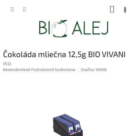
Prejsť
NÁKUP
na
obsah
KOŠÍK
Čokoláda mliečna 12,5g BIO VIVANI
5521
Priemerné
Neohodnotené
Podrobnosti hodnotenia
Značka:
VIVANI
hodnotenie
produktu
je
0,0
z
5
hviezdičiek.