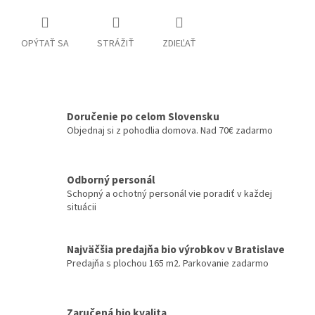
OPÝTAŤ SA
STRÁŽIŤ
ZDIEĽAŤ
Doručenie po celom Slovensku
Objednaj si z pohodlia domova. Nad 70€ zadarmo
Odborný personál
Schopný a ochotný personál vie poradiť v každej
situácii
Najväčšia predajňa bio výrobkov v Bratislave
Predajňa s plochou 165 m2. Parkovanie zadarmo
Zaručená bio kvalita