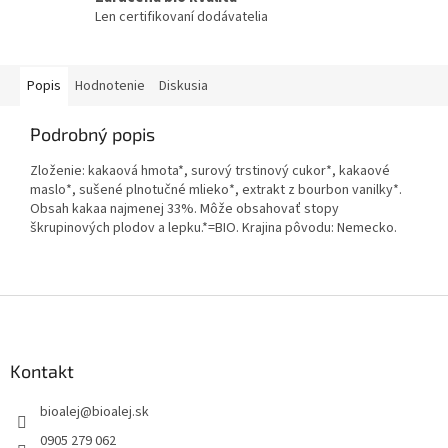
Len certifikovaní dodávatelia
Popis
Hodnotenie
Diskusia
Podrobný popis
Zloženie: kakaová hmota*, surový trstinový cukor*, kakaové
maslo*, sušené plnotučné mlieko*, extrakt z bourbon vanilky*.
Obsah kakaa najmenej 33%. Môže obsahovať stopy
škrupinových plodov a lepku.*=BIO. Krajina pôvodu: Nemecko.
Z
á
p
ä
Kontakt
t
bioalej
@
bioalej.sk
i
e
0905 279 062