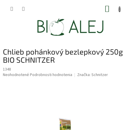
Prejsť
NÁKUP
na
obsah
KOŠÍK
Chlieb pohánkový bezlepkový 250g
BIO SCHNITZER
1348
Priemerné
Neohodnotené
Podrobnosti hodnotenia
Značka:
Schnitzer
hodnotenie
produktu
je
0,0
z
5
hviezdičiek.