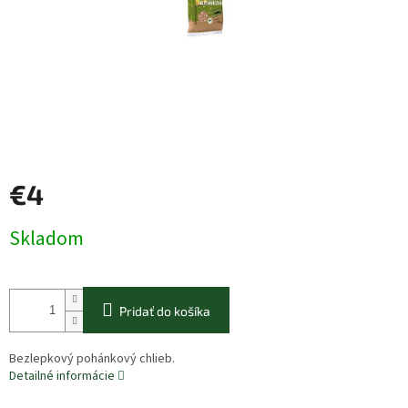
€4
Jednotková
Skladom
cena:
Pridať do košíka
Bezlepkový pohánkový chlieb.
Detailné informácie