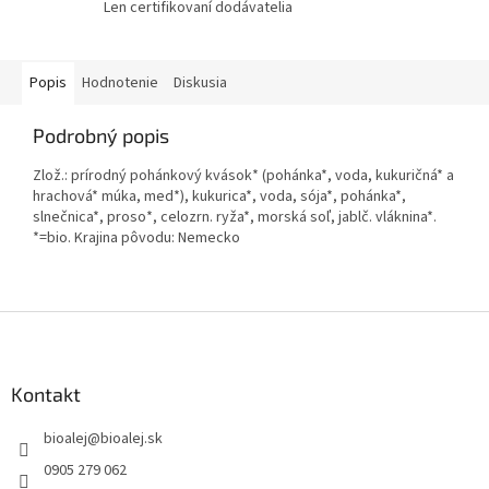
Len certifikovaní dodávatelia
Popis
Hodnotenie
Diskusia
Podrobný popis
Zlož.: prírodný pohánkový kvások* (pohánka*, voda, kukuričná* a
hrachová* múka, med*), kukurica*, voda, sója*, pohánka*,
slnečnica*, proso*, celozrn. ryža*, morská soľ, jablč. vláknina*.
*=bio. Krajina pôvodu: Nemecko
Z
á
p
ä
Kontakt
t
bioalej
@
bioalej.sk
i
e
0905 279 062