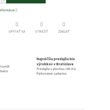
informácie
OPÝTAŤ SA
STRÁŽIŤ
ZDIEĽAŤ
Najväčšia predajňa bio
výrobkov v Bratislave
rsonál
Predajňa s plochou 165 m2.
tuácii
Parkovanie zadarmo