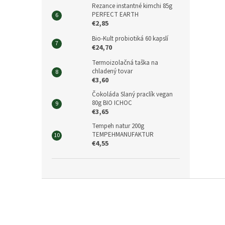
Rezance instantné kimchi 85g
PERFECT EARTH
€2,85
Bio-Kult probiotiká 60 kapslí
€24,70
Termoizolačná taška na
chladený tovar
€3,60
Čokoláda Slaný praclík vegan
80g BIO ICHOC
€3,65
Tempeh natur 200g
TEMPEHMANUFAKTUR
€4,55
Z
á
p
ä