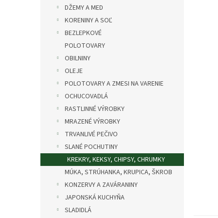
DŽEMY A MED
KORENINY A SOĽ
BEZLEPKOVÉ
POLOTOVARY
OBILNINY
OLEJE
POLOTOVARY A ZMESI NA VARENIE
OCHUCOVADLÁ
RASTLINNÉ VÝROBKY
MRAZENÉ VÝROBKY
TRVANLIVÉ PEČIVO
SLANÉ POCHUTINY
KREKRY, KEKSY, CHIPSY, CHRUMKY
MÚKA, STRÚHANKA, KRUPICA, ŠKROB
KONZERVY A ZAVÁRANINY
JAPONSKÁ KUCHYŇA
SLADIDLÁ