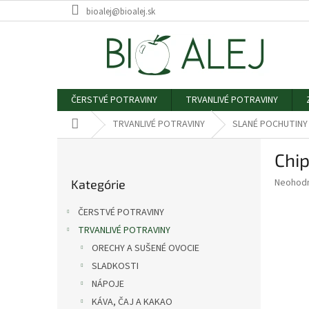
Prejsť
bioalej@bioalej.sk
na
obsah
ČERSTVÉ POTRAVINY
TRVANLIVÉ POTRAVINY
Domov
TRVANLIVÉ POTRAVINY
SLANÉ POCHUTINY
B
Chip
o
Preskočiť
č
Priemer
Neohod
Kategórie
kategórie
n
hodnote
ý
produkt
ČERSTVÉ POTRAVINY
p
je
TRVANLIVÉ POTRAVINY
0,0
a
z
ORECHY A SUŠENÉ OVOCIE
n
5
e
SLADKOSTI
hviezdič
l
NÁPOJE
KÁVA, ČAJ A KAKAO