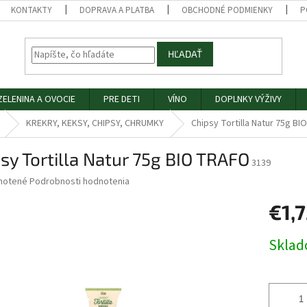
KONTAKTY
DOPRAVA A PLATBA
OBCHODNÉ PODMIENKY
P
HĽADAŤ
ZELENINA A OVOCIE
PRE DETI
VÍNO
DOPLNKY VÝŽIVY
KREKRY, KEKSY, CHIPSY, CHRUMKY
Chipsy Tortilla Natur 75g B
sy Tortilla Natur 75g BIO TRAFO
3139
né
notené
Podrobnosti hodnotenia
nie
€1,
u
Jednotk
Skla
cena:
iek.