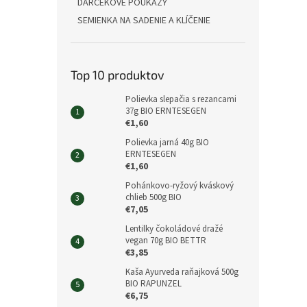
DARČEKOVÉ POUKAZY
SEMIENKA NA SADENIE A KLÍČENIE
Top 10 produktov
Polievka slepačia s rezancami
37g BIO ERNTESEGEN
€1,60
Polievka jarná 40g BIO
ERNTESEGEN
€1,60
Pohánkovo-ryžový kváskový
chlieb 500g BIO
€7,05
Lentilky čokoládové dražé
vegan 70g BIO BETTR
€3,85
Kaša Ayurveda raňajková 500g
BIO RAPUNZEL
€6,75