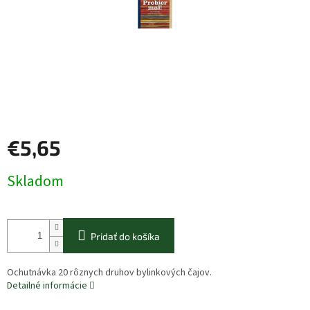
€5,65
Jednotková
Skladom
cena:
Pridať do košíka
Ochutnávka 20 rôznych druhov bylinkových čajov.
Detailné informácie