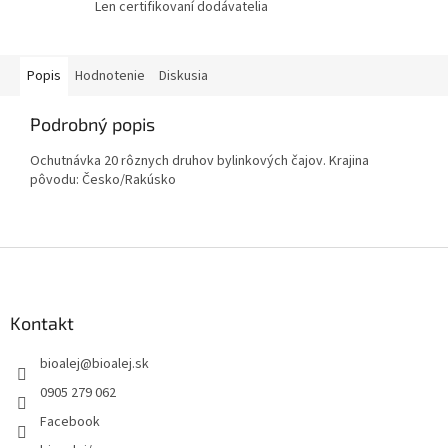
Len certifikovaní dodávatelia
Popis
Hodnotenie
Diskusia
Podrobný popis
Ochutnávka 20 rôznych druhov bylinkových čajov. Krajina
pôvodu: Česko/Rakúsko
Z
á
p
ä
Kontakt
t
bioalej
@
bioalej.sk
i
e
0905 279 062
Facebook