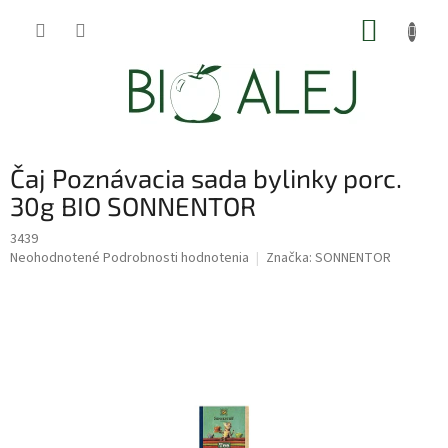
Prejsť
NÁKUP
na
obsah
KOŠÍK
Čaj Poznávacia sada bylinky porc.
30g BIO SONNENTOR
3439
Priemerné
Neohodnotené
Podrobnosti hodnotenia
Značka:
SONNENTOR
hodnotenie
produktu
je
0,0
z
5
hviezdičiek.