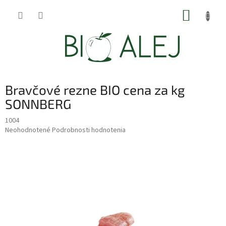
Prejsť
NÁKUP
na
obsah
KOŠÍK
Bravčové rezne BIO cena za kg
SONNBERG
1004
Priemerné
Neohodnotené
Podrobnosti hodnotenia
hodnotenie
produktu
je
0,0
z
5
hviezdičiek.