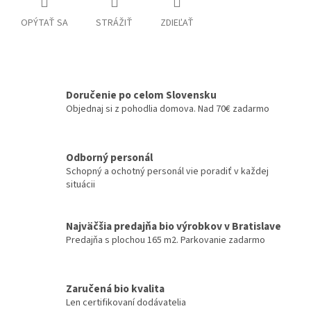
OPÝTAŤ SA
STRÁŽIŤ
ZDIEĽAŤ
Doručenie po celom Slovensku
Objednaj si z pohodlia domova. Nad 70€ zadarmo
Odborný personál
Schopný a ochotný personál vie poradiť v každej
situácii
Najväčšia predajňa bio výrobkov v Bratislave
Predajňa s plochou 165 m2. Parkovanie zadarmo
Zaručená bio kvalita
Len certifikovaní dodávatelia