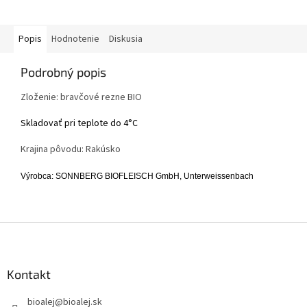
Popis
Hodnotenie
Diskusia
Podrobný popis
Zloženie: bravčové rezne BIO
Skladovať pri teplote do 4°C
Krajina pôvodu: Rakúsko
Výrobca: SONNBERG BIOFLEISCH GmbH, Unterweissenbach
Z
á
p
ä
Kontakt
t
bioalej
@
bioalej.sk
i