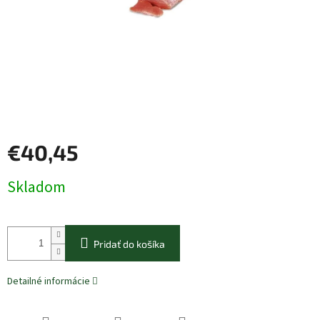
€40,45
Jednotková
Skladom
cena:
Pridať do košíka
Detailné informácie