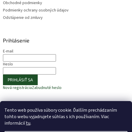
Obchodné podmienky
Podmienky ochrany osobných údajov
Odstúpenie od zmluvy
Prihlásenie
E-mail
Heslo
PRIHLÁSIŤ SA
Nová registrácia
Zabudnuté heslo
Tento web používa súbory cookie. Ďalším prechádzaním
⚠️ UPOZORNENIE – Fazuľa biela
🎁 ODOBERAJTE NOVINKY −10 %
tohto webu vyjadrujete súhlas s ich používaním. Viac
informácií
tu
.