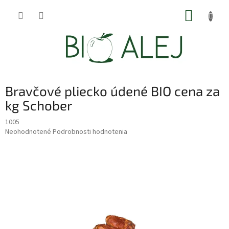
Prejsť
NÁKUP
na
obsah
KOŠÍK
Bravčové pliecko údené BIO cena za
kg Schober
1005
Priemerné
Neohodnotené
Podrobnosti hodnotenia
hodnotenie
produktu
je
0,0
z
5
hviezdičiek.