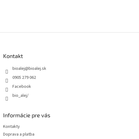
Z
á
p
ä
Kontakt
t
bioalej
@
bioalej.sk
i
e
0905 279 062
Facebook
bio_alej/
Informácie pre vás
Kontakty
Doprava a platba