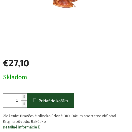
€27,10
Jednotková
Skladom
cena:
Pridať do košíka
Zloženie: Bravčové pliecko údené BIO. Dátum spotreby: viď obal.
Krajina pôvodu: Rakúsko
Detailné informácie