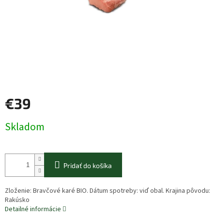
€39
Jednotková
Skladom
cena:
Pridať do košíka
Zloženie: Bravčové karé BIO. Dátum spotreby: viď obal. Krajina pôvodu:
Rakúsko
Detailné informácie