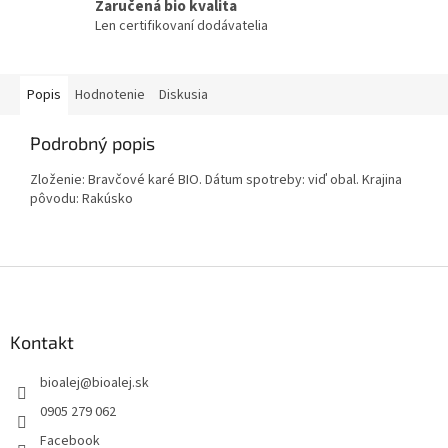
Zaručená bio kvalita
Len certifikovaní dodávatelia
Popis
Hodnotenie
Diskusia
Podrobný popis
Zloženie: Bravčové karé BIO. Dátum spotreby: viď obal. Krajina
pôvodu: Rakúsko
Z
á
p
ä
Kontakt
t
bioalej
@
bioalej.sk
i
e
0905 279 062
Facebook