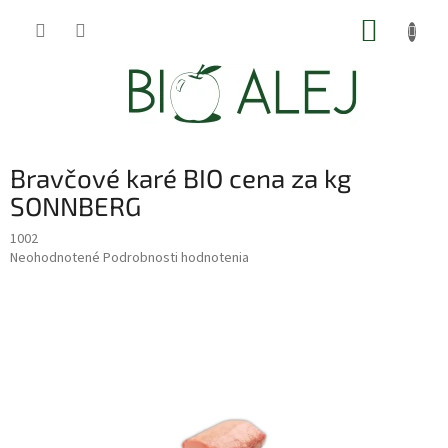
Prejsť
NÁKUP
na
obsah
KOŠÍK
Bravčové karé BIO cena za kg
SONNBERG
1002
Priemerné
Neohodnotené
Podrobnosti hodnotenia
hodnotenie
produktu
je
0,0
z
5
hviezdičiek.