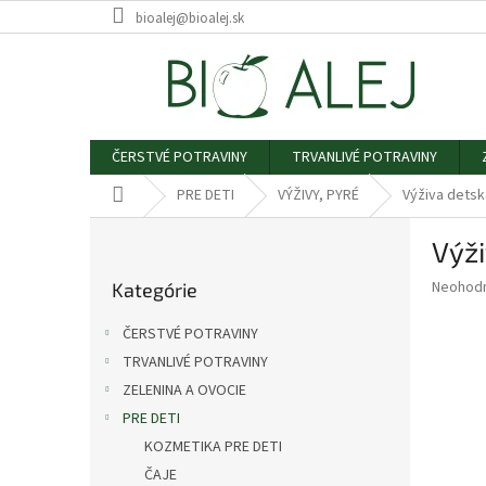
Prejsť
bioalej@bioalej.sk
na
obsah
ČERSTVÉ POTRAVINY
TRVANLIVÉ POTRAVINY
Domov
PRE DETI
VÝŽIVY, PYRÉ
Výživa detsk
B
Výži
o
Preskočiť
č
Priemer
Neohod
Kategórie
kategórie
n
hodnote
ý
produkt
ČERSTVÉ POTRAVINY
p
je
TRVANLIVÉ POTRAVINY
0,0
a
z
ZELENINA A OVOCIE
n
5
e
PRE DETI
hviezdič
l
KOZMETIKA PRE DETI
ČAJE