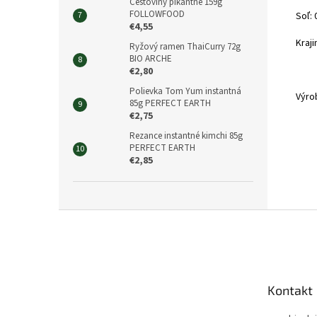
Cestoviny pikantné 159g
FOLLOWFOOD
Soľ: 
€4,55
Kraj
Ryžový ramen ThaiCurry 72g
BIO ARCHE
€2,80
Polievka Tom Yum instantná
Výro
85g PERFECT EARTH
€2,75
Rezance instantné kimchi 85g
PERFECT EARTH
€2,85
Z
á
p
ä
t
Kontakt
i
e