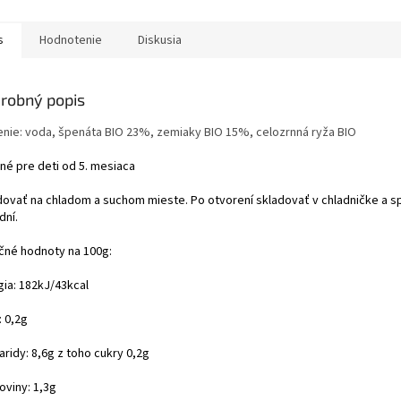
s
Hodnotenie
Diskusia
robný popis
enie: voda, špenáta BIO 23%, zemiaky BIO 15%, celozrnná ryža BIO
né pre deti od 5. mesiaca
dovať na chladom a suchom mieste. Po otvorení skladovať v chladničke a 
dní.
ičné hodnoty na 100g:
gia: 182kJ/43kcal
: 0,2g
ridy: 8,6g z toho cukry 0,2g
oviny: 1,3g