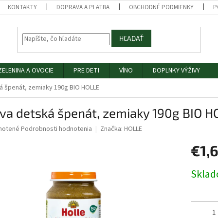
KONTAKTY
DOPRAVA A PLATBA
OBCHODNÉ PODMIENKY
P
HĽADAŤ
ZELENINA A OVOCIE
PRE DETI
VÍNO
DOPLNKY VÝŽIVY
á špenát, zemiaky 190g BIO HOLLE
va detská špenát, zemiaky 190g BIO H
né
notené
Podrobnosti hodnotenia
Značka:
HOLLE
nie
€1,
u
Jednotk
Skla
cena:
iek.