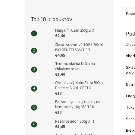
Popi
Top 10 produktov
Margarín Alsan 250g BIO
Pod
€2,40
Zlož
Šťava zázvorová 100% 200ml
BIO BEUTELSBACHER
€4,65
Vhod
Termoizolačná taška na
Skla
chladený tovar
do 2 
€3,60
Olej olivový Nativ Extra 500ml
Nutr
Demeter BIO IL CESTO
€18
Ener
Balzam dymiacej rokliny na
hemoroidy 10g 368 TCM
Tuky
€10
Sacha
Rezance udon 300g JTT
€3,65
Bielk