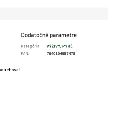
Dodatočné parametre
Kategória
:
VÝŽIVY, PYRÉ
EAN
:
7640104957478
spotrebovať