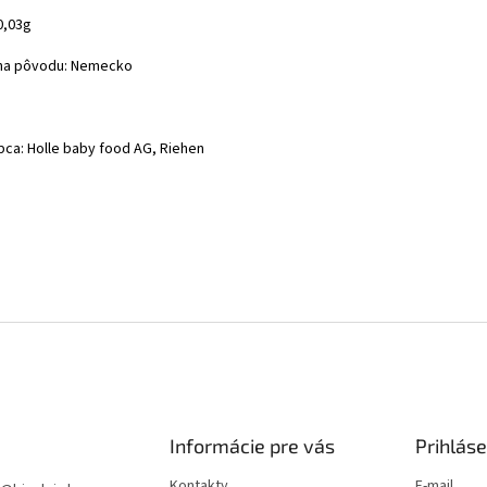
0,03g
ina pôvodu: Nemecko
bca: Holle baby food AG, Riehen
Informácie pre vás
Prihláse
Kontakty
E-mail