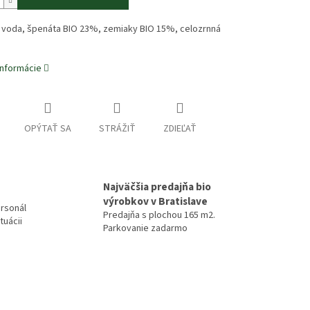
: voda, špenáta BIO 23%, zemiaky BIO 15%, celozrnná
informácie
OPÝTAŤ SA
STRÁŽIŤ
ZDIEĽAŤ
Najväčšia predajňa bio
výrobkov v Bratislave
rsonál
Predajňa s plochou 165 m2.
tuácii
Parkovanie zadarmo