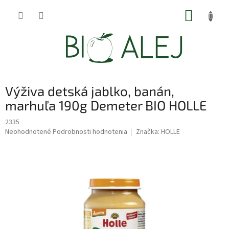
Prejsť
NÁKUP
na
obsah
KOŠÍK
Výživa detská jablko, banán,
marhuľa 190g Demeter BIO HOLLE
2335
Priemerné
Neohodnotené
Podrobnosti hodnotenia
Značka:
HOLLE
hodnotenie
produktu
je
0,0
z
5
hviezdičiek.