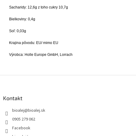
Sacharidy: 12,6g z toho cukry 10,7g
Bielkoviny: 0,4g
Soľ: 0,03g
Krajina pôvodu: EU/ mimo EU
Výrobca: Holle Europe GmbH, Lorrach
Z
á
p
ä
Kontakt
t
bioalej
@
bioalej.sk
i
e
0905 279 062
Facebook