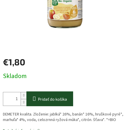
€1,80
Jednotková
Skladom
cena:
Pridať do košíka
DEMETER kvalita. Zloženie: jablká* 26%, banán* 16%, hruškové pyré*,
marhuľa* 4%, voda, celozrnná ryžová múka*, citrón. šťava*. *=BIO