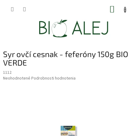
Prejsť
NÁKUP
na
obsah
KOŠÍK
Syr ovčí cesnak - feferóny 150g BIO
VERDE
1112
Priemerné
Neohodnotené
Podrobnosti hodnotenia
hodnotenie
produktu
je
0,0
z
5
hviezdičiek.