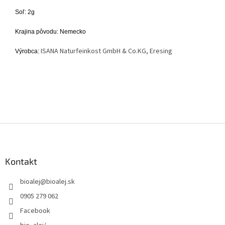
Soľ: 2g
Krajina pôvodu: Nemecko
ISANA Naturfeinkost GmbH & Co.KG, Eresing
Výrobca:
Z
á
p
ä
Kontakt
t
bioalej
@
bioalej.sk
i
e
0905 279 062
Facebook