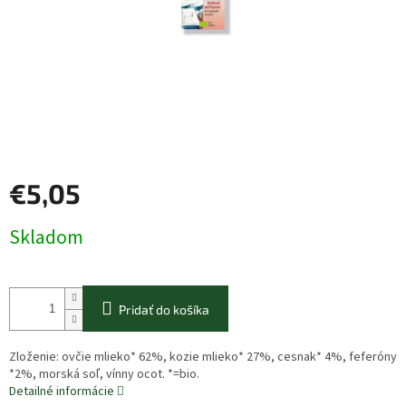
€5,05
Jednotková
Skladom
cena:
Pridať do košíka
Zloženie: ovčie mlieko* 62%, kozie mlieko* 27%, cesnak* 4%, feferóny
*2%, morská soľ, vínny ocot. *=bio.
Detailné informácie