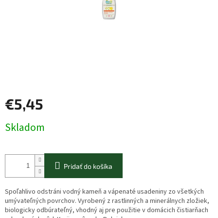
€5,45
Jednotková
Skladom
cena:
Pridať do košíka
Spoľahlivo odstráni vodný kameň a vápenaté usadeniny zo všetkých
umývateľných povrchov. Vyrobený z rastlinných a minerálnych zložiek,
biologicky odbúrateľný, vhodný aj pre použitie v domácich čistiarňach