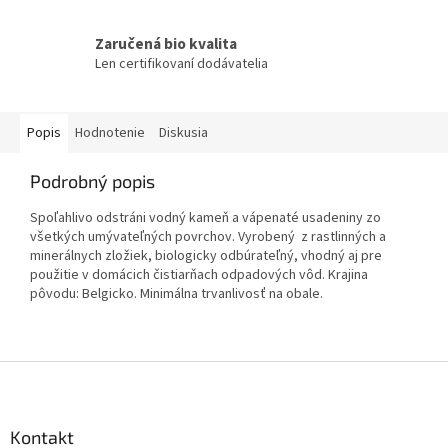
Zaručená bio kvalita
Len certifikovaní dodávatelia
Popis
Hodnotenie
Diskusia
Podrobný popis
Spoľahlivo odstráni vodný kameň a vápenaté usadeniny zo
všetkých umývateľných povrchov. Vyrobený z rastlinných a
minerálnych zložiek, biologicky odbúrateľný, vhodný aj pre
použitie v domácich čistiarňach odpadových vôd. Krajina
pôvodu: Belgicko. Minimálna trvanlivosť na obale.
Z
á
p
ä
Kontakt