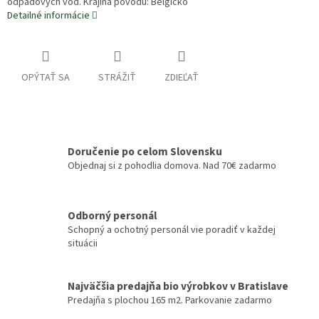
odpadových vôd. Krajina pôvodu: Belgicko
Detailné informácie
OPÝTAŤ SA
STRÁŽIŤ
ZDIEĽAŤ
Doručenie po celom Slovensku
Objednaj si z pohodlia domova. Nad 70€ zadarmo
Odborný personál
Schopný a ochotný personál vie poradiť v každej
situácii
Najväčšia predajňa bio výrobkov v Bratislave
Predajňa s plochou 165 m2. Parkovanie zadarmo