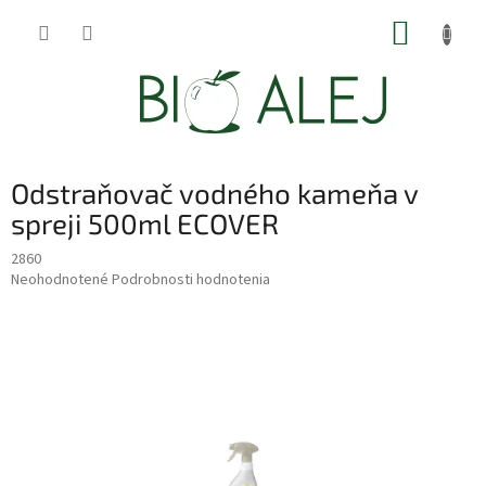
Prejsť
NÁKUP
na
obsah
KOŠÍK
Odstraňovač vodného kameňa v
spreji 500ml ECOVER
2860
Priemerné
Neohodnotené
Podrobnosti hodnotenia
hodnotenie
produktu
je
0,0
z
5
hviezdičiek.