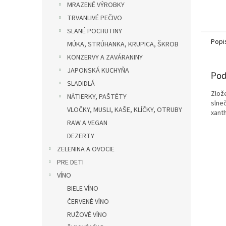
MRAZENÉ VÝROBKY
TRVANLIVÉ PEČIVO
SLANÉ POCHUTINY
Popi
MÚKA, STRÚHANKA, KRUPICA, ŠKROB
KONZERVY A ZAVÁRANINY
JAPONSKÁ KUCHYŇA
Pod
SLADIDLÁ
Zlož
NÁTIERKY, PAŠTÉTY
slne
VLOČKY, MUSLI, KAŠE, KLÍČKY, OTRUBY
xant
RAW A VEGAN
DEZERTY
ZELENINA A OVOCIE
PRE DETI
VÍNO
BIELE VÍNO
ČERVENÉ VÍNO
RUŽOVÉ VÍNO