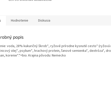
s
Hodnotenie
Diskusia
robný popis
enie: voda, 28% kukuričný škrob*, ryžové prírodne kysnuté cesto* (ryžová
čnicový olej*, psylium*, hrachový protein, ľanové semienka*, dextróza*, dr
han, korenie*.*=bio. Krajina pôvodu: Nemecko