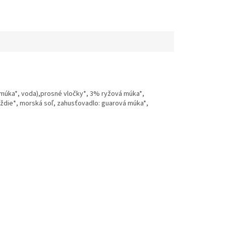
 múka*, voda),prosné vločky*, 3% ryžová múka*,
oždie*, morská soľ, zahusťovadlo: guarová múka*,