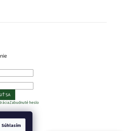
nie
IŤ SA
trácia
Zabudnuté heslo
Súhlasím