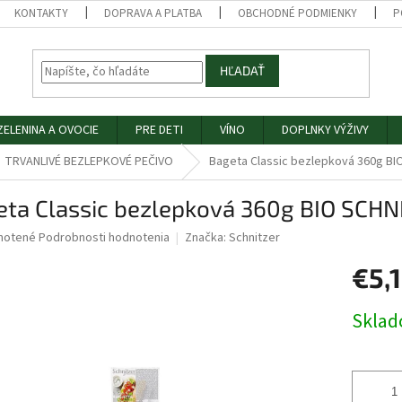
KONTAKTY
DOPRAVA A PLATBA
OBCHODNÉ PODMIENKY
P
HĽADAŤ
ZELENINA A OVOCIE
PRE DETI
VÍNO
DOPLNKY VÝŽIVY
TRVANLIVÉ BEZLEPKOVÉ PEČIVO
Bageta Classic bezlepková 360g B
eta Classic bezlepková 360g BIO SCH
né
notené
Podrobnosti hodnotenia
Značka:
Schnitzer
nie
€5,
u
Jednotk
Skla
cena:
iek.