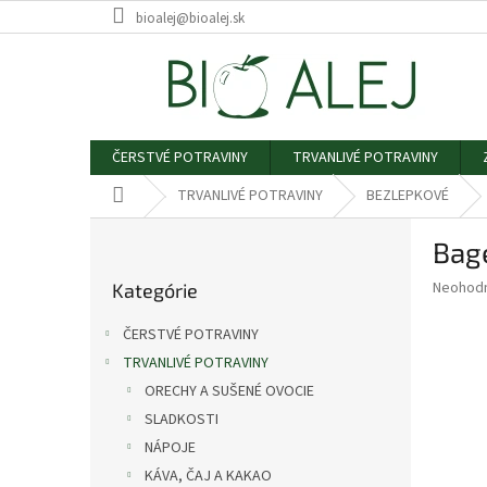
Prejsť
bioalej@bioalej.sk
na
obsah
ČERSTVÉ POTRAVINY
TRVANLIVÉ POTRAVINY
Domov
TRVANLIVÉ POTRAVINY
BEZLEPKOVÉ
B
Bag
o
Preskočiť
č
Priemer
Neohod
Kategórie
kategórie
n
hodnote
ý
produkt
ČERSTVÉ POTRAVINY
p
je
TRVANLIVÉ POTRAVINY
0,0
a
z
ORECHY A SUŠENÉ OVOCIE
n
5
e
SLADKOSTI
hviezdič
l
NÁPOJE
KÁVA, ČAJ A KAKAO