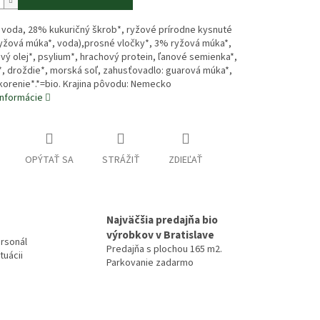
 voda, 28% kukuričný škrob*, ryžové prírodne kysnuté
ryžová múka*, voda),prosné vločky*, 3% ryžová múka*,
vý olej*, psylium*, hrachový protein, ľanové semienka*,
, droždie*, morská soľ, zahusťovadlo: guarová múka*,
korenie*.*=bio. Krajina pôvodu: Nemecko
informácie
OPÝTAŤ SA
STRÁŽIŤ
ZDIEĽAŤ
Najväčšia predajňa bio
výrobkov v Bratislave
rsonál
Predajňa s plochou 165 m2.
tuácii
Parkovanie zadarmo