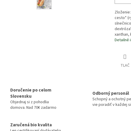
Zloženie:
cesto* (
slnečnico
dextróza*
xanthan, 
Detailné 
TLAČ
Doručenie po celom
Odborný personál
Slovensku
Schopný a ochotný pe
Objednaj si z pohodlia
vie poradiť v každej si
domova. Nad 70€ zadarmo
Zaručená bio kvalita
Len certifikovaní dodávatelia