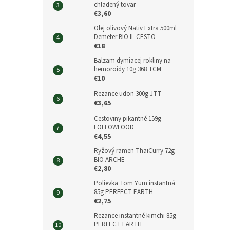
chladený tovar
€3,60
Olej olivový Nativ Extra 500ml
Demeter BIO IL CESTO
€18
Balzam dymiacej rokliny na
hemoroidy 10g 368 TCM
€10
Rezance udon 300g JTT
€3,65
Cestoviny pikantné 159g
FOLLOWFOOD
€4,55
Ryžový ramen ThaiCurry 72g
BIO ARCHE
€2,80
Polievka Tom Yum instantná
85g PERFECT EARTH
€2,75
Rezance instantné kimchi 85g
PERFECT EARTH