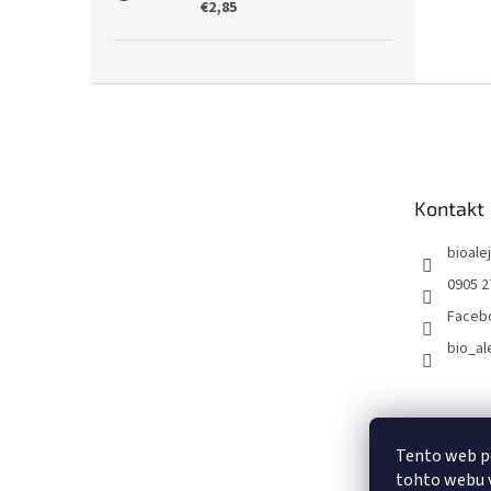
€2,85
Z
á
p
ä
t
Kontakt
i
e
bioalej
0905 2
Faceb
bio_al
Tento web p
tohto webu v