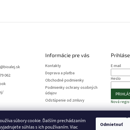
Informácie pre vás
Prihláse
Kontakty
E-mail
@
bioalej.sk
Doprava a platba
79 062
Heslo
Obchodné podmienky
ook
Podmienky ochrany osobných
ej/
údajov
PRIHLÁS
Odstúpenie od zmluvy
Nová regis
oužíva súbory cookie. Ďalším prechádzaním
⚠️ UPOZORNENIE – Fazuľa biela
🎁 ODOBERAJTE NOVINKY −10 %
Odmietnuť
yjadrujete súhlas s ich používaním. Viac